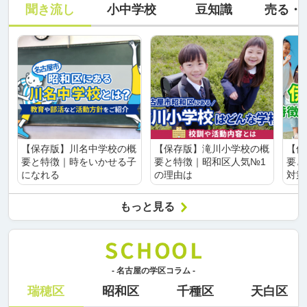
聞き流し
小中学校
豆知識
売る・
【保存版】川名中学校の概
【保存版】滝川小学校の概
【保
要と特徴｜時をいかせる子
要と特徴｜昭和区人気№1
要と
になれる
の理由は
対策
もっと見る
- 名古屋の学区コラム -
瑞穂区
昭和区
千種区
天白区