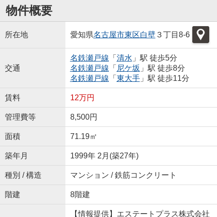
物件概要
所在地
愛知県
名古屋市東区
白壁
３丁目8-6
名鉄瀬戸線
「
清水
」駅 徒歩5分
交通
名鉄瀬戸線
「
尼ケ坂
」駅 徒歩8分
名鉄瀬戸線
「
東大手
」駅 徒歩11分
賃料
12万円
管理費等
8,500円
面積
71.19㎡
築年月
1999年 2月(築27年)
種別 / 構造
マンション / 鉄筋コンクリート
階建
8階建
【情報提供】エステートプラス株式会社