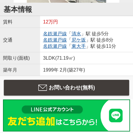
基本情報
賃料
12万円
名鉄瀬戸線
「
清水
」駅 徒歩5分
交通
名鉄瀬戸線
「
尼ケ坂
」駅 徒歩8分
名鉄瀬戸線
「
東大手
」駅 徒歩11分
間取り(面積)
3LDK(71.19㎡)
築年月
1999年 2月(築27年)
お問い合わせ(無料)