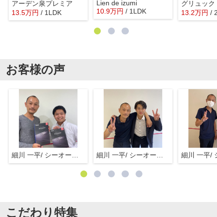
Lien de izumi
アーデン泉プレミア
グリュック
10.9
万
円
/ 1LDK
13.5
万
円
/ 1LDK
13.2
万
円
/
お客様の声
細川 一平/ シーオーエム(株)
細川 一平/ シーオーエム(株)
こだわり特集