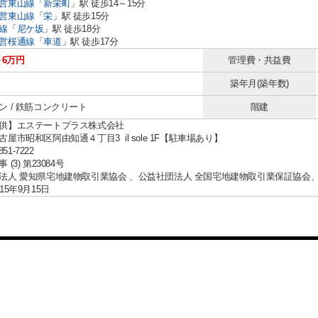
営東山線
「
新栄町
」駅 徒歩14～15分
営東山線
「
栄
」駅 徒歩15分
線
「
尼ケ坂
」駅 徒歩18分
営桜通線
「
車道
」駅 徒歩17分
～6万円
管理費・共益費
築年月(築年数)
ン / 鉄筋コンクリート
階建
供】エステートプラス株式会社
屋市昭和区阿由知通４丁目3 il sole 1F【駐車場あり】
851-7222
(3) 第23084号
法人 愛知県宅地建物取引業協会 、公益社団法人 全国宅地建物取引業保証協会
15年9月15日