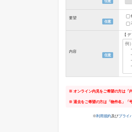
任意
要望
任意
【 
内容
任意
※ オンライン内見をご希望の方は「
※ 退去をご希望の方は「物件名」「
※
利用規約
及び
プライ