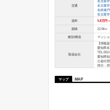
名古屋市
交通
名古屋市
名鉄瀬戸
名古屋市
賃料
5.8万円
面積
22.04㎡
種別/構造
マンショ
【情報提
愛知県名古
TEL:052-
取扱会社
愛知県知事 
公益社団
得日：20
MAP
マップ