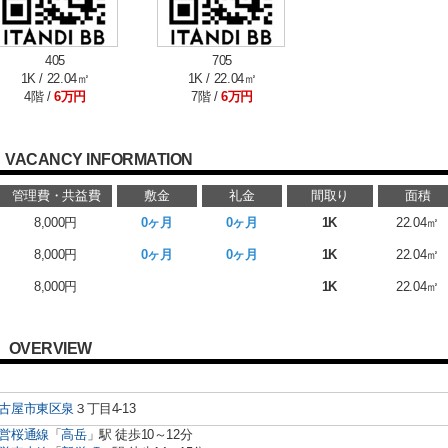
405
705
1K / 22.04㎡
1K / 22.04㎡
4階 /
6万円
7階 /
6万円
VACANCY INFORMATION
管理費・共益費
敷金
礼金
間取り
面積
8,000円
0ヶ月
0ヶ月
1K
22.04㎡
8,000円
0ヶ月
0ヶ月
1K
22.04㎡
8,000円
1K
22.04㎡
OVERVIEW
古屋市東区
泉
３丁目4-13
営桜通線
「
高岳
」駅 徒歩10～12分