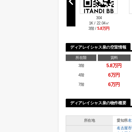
304
1K / 22.04㎡
3階 /
5.8万円
ディアレイシャス泉の空室情報
所在階
賃料
5.8万円
3階
6万円
4階
6万円
7階
ディアレイシャス泉の物件概要
所在地
愛知県
名
名古屋市