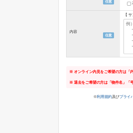
任意
【 
内容
任意
※ オンライン内見をご希望の方は「
※ 退去をご希望の方は「物件名」「
※
利用規約
及び
プライ