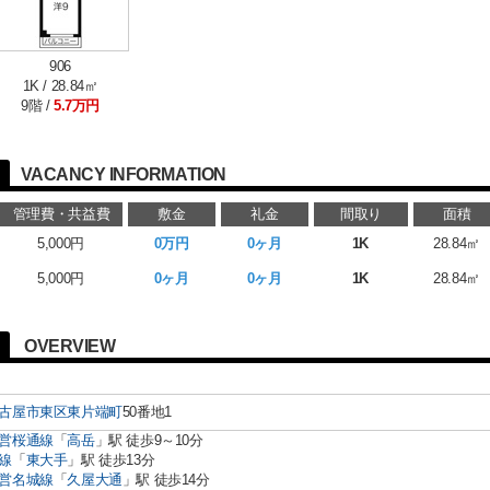
906
1K / 28.84㎡
9階 /
5.7万円
VACANCY INFORMATION
管理費・共益費
敷金
礼金
間取り
面積
5,000円
0万円
0ヶ月
1K
28.84㎡
5,000円
0ヶ月
0ヶ月
1K
28.84㎡
OVERVIEW
古屋市東区
東片端町
50番地1
営桜通線
「
高岳
」駅 徒歩9～10分
線
「
東大手
」駅 徒歩13分
営名城線
「
久屋大通
」駅 徒歩14分