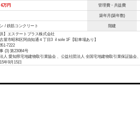
～6万円
管理費・共益費
築年月(築年数)
ン / 鉄筋コンクリート
階建
供】エステートプラス株式会社
屋市昭和区阿由知通４丁目3 il sole 1F【駐車場あり】
851-7222
(3) 第23084号
法人 愛知県宅地建物取引業協会 、公益社団法人 全国宅地建物取引業保証協会
15年9月15日