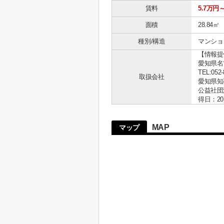
賃料
5.7万円
面積
28.84㎡
種別/構造
マンショ
【情報提
愛知県名古
TEL:052-
取扱会社
愛知県知事 
公益社団
得日：20
MAP
マップ