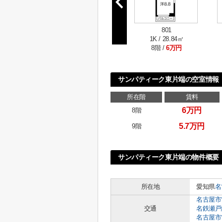
801
1K / 28.84㎡
8階 /
6万円
サンパティーク東片端の空室情報
所在階
賃料
6万円
8階
5.7万円
9階
サンパティーク東片端の物件概要
所在地
愛知県
名
名古屋市
交通
名鉄瀬戸
名古屋市