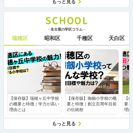
もっと見る
- 名古屋の学区コラム -
瑞穂区
昭和区
千種区
天白区
【保存版】瑞穂ヶ丘中学校
【保存版】御劔小学校の概
【保
の概要と特徴｜学力が高い
要と特徴｜創立百周年目前
要と
理由とは
の伝統校
理由
もっと見る