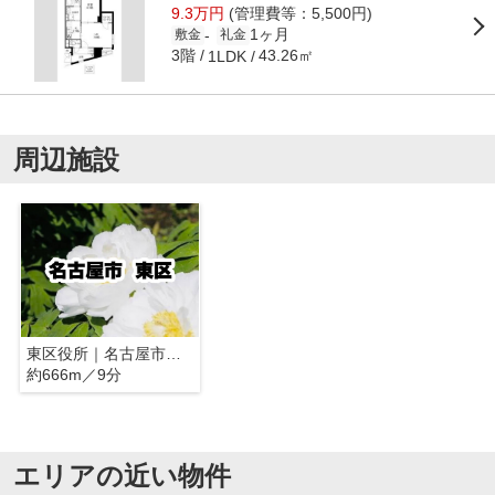
9.3万円
(管理費等：5,500円)
1ヶ月
-
敷金
礼金
3階
43.26㎡
1LDK
周辺施設
東区役所｜名古屋市東区
約666m／9分
エリアの近い物件