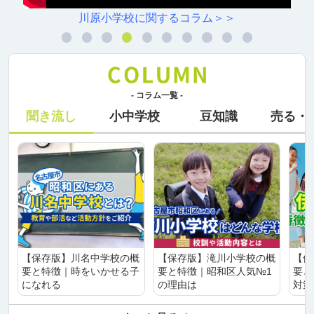
川原小学校に関するコラム＞＞
- コラム一覧 -
聞き流し
小中学校
豆知識
売る・
【保存版】川名中学校の概
【保存版】滝川小学校の概
【保
要と特徴｜時をいかせる子
要と特徴｜昭和区人気№1
要と
になれる
の理由は
対策