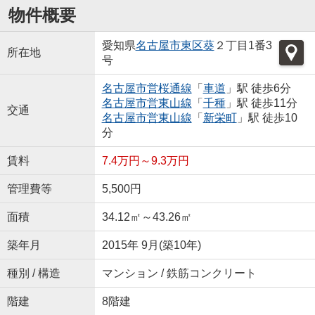
物件概要
愛知県
名古屋市東区
葵
２丁目1番3
所在地
号
名古屋市営桜通線
「
車道
」駅 徒歩6分
名古屋市営東山線
「
千種
」駅 徒歩11分
交通
名古屋市営東山線
「
新栄町
」駅 徒歩10
分
賃料
7.4万円～9.3万円
管理費等
5,500円
面積
34.12㎡～43.26㎡
築年月
2015年 9月(築10年)
種別 / 構造
マンション / 鉄筋コンクリート
階建
8階建