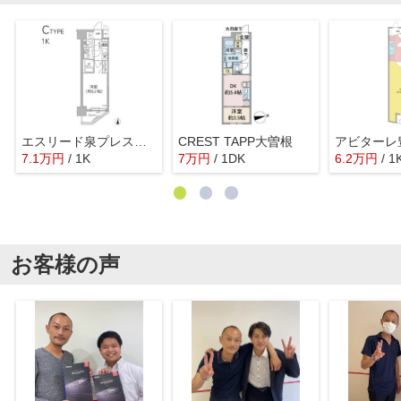
エスリード泉プレステージ
CREST TAPP大曽根
アビターレ
7.1
万
円
/ 1K
7
万
円
/ 1DK
6.2
万
円
/ 1
お客様の声