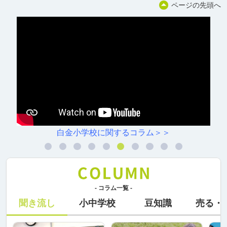
ページの先頭へ
白金小学校に関するコラム＞＞
- コラム一覧 -
聞き流し
小中学校
豆知識
売る・