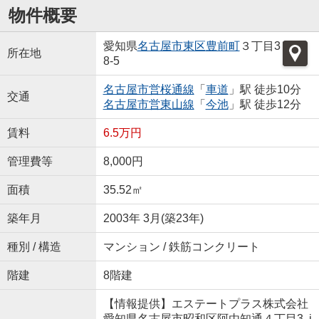
物件概要
愛知県
名古屋市東区
豊前町
３丁目3
所在地
8-5
名古屋市営桜通線
「
車道
」駅 徒歩10分
交通
名古屋市営東山線
「
今池
」駅 徒歩12分
賃料
6.5万円
管理費等
8,000円
面積
35.52㎡
築年月
2003年 3月(築23年)
種別 / 構造
マンション / 鉄筋コンクリート
階建
8階建
【情報提供】エステートプラス株式会社
愛知県名古屋市昭和区阿由知通４丁目3 i