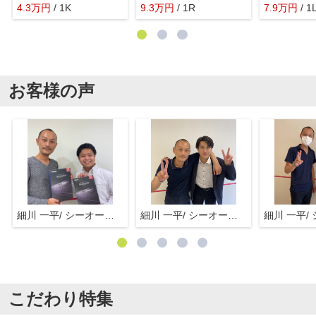
4.3
万
円
/ 1K
9.3
万
円
/ 1R
7.9
万
円
/ 1
お客様の声
細川 一平/ シーオーエム(株)
細川 一平/ シーオーエム(株)
こだわり特集