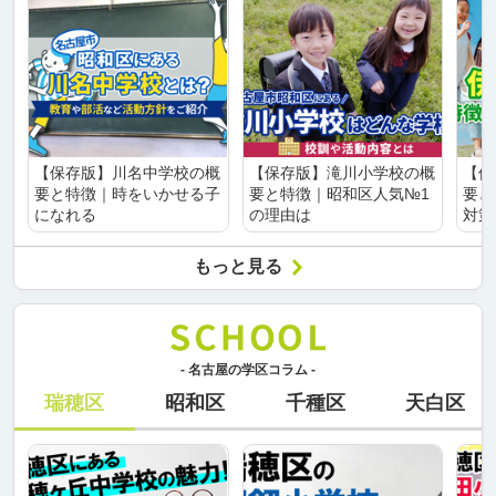
【保存版】川名中学校の概
【保存版】滝川小学校の概
【保
要と特徴｜時をいかせる子
要と特徴｜昭和区人気№1
要と
になれる
の理由は
対策
もっと見る
- 名古屋の学区コラム -
瑞穂区
昭和区
千種区
天白区