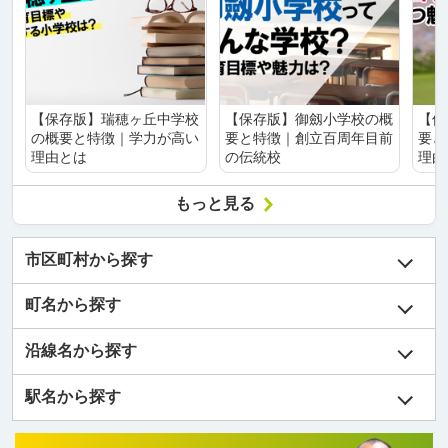
【保存版】瑞穂ヶ丘中学校
【保存版】御劔小学校の概
【保
の概要と特徴｜学力が高い
要と特徴｜創立百周年目前
要と
理由とは
の伝統校
理由
もっと見る
市区町村から探す
町名から探す
沿線名から探す
駅名から探す