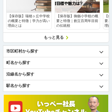
【保存版】瑞穂ヶ丘中学校
【保存版】御劔小学校の概
【保
の概要と特徴｜学力が高い
要と特徴｜創立百周年目前
要と
理由とは
の伝統校
理由
もっと見る
市区町村から探す
町名から探す
沿線名から探す
駅名から探す