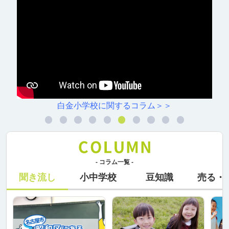
白金小学校に関するコラム＞＞
- コラム一覧 -
聞き流し
小中学校
豆知識
売る・