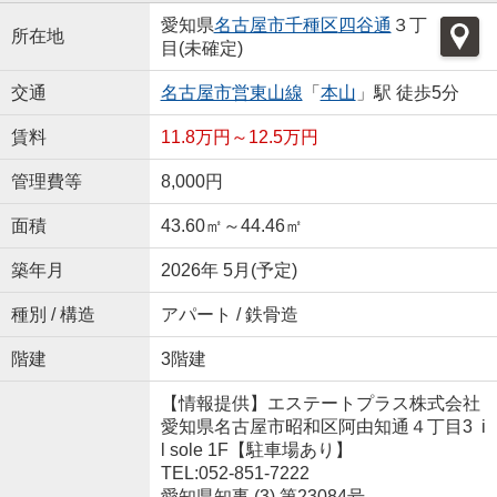
愛知県
名古屋市千種区
四谷通
３丁
所在地
目(未確定)
交通
名古屋市営東山線
「
本山
」駅 徒歩5分
賃料
11.8万円～12.5万円
管理費等
8,000円
面積
43.60㎡～44.46㎡
築年月
2026年 5月(予定)
種別 / 構造
アパート / 鉄骨造
階建
3階建
【情報提供】エステートプラス株式会社
愛知県名古屋市昭和区阿由知通４丁目3 i
l sole 1F【駐車場あり】
TEL:052-851-7222
愛知県知事 (3) 第23084号