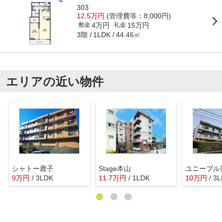
303
12.5万円
(管理費等：8,000円)
4万円
15万円
敷金
礼金
3階
44.46㎡
1LDK
エリアの近い物件
シャトー鹿子
Stage本山
9
万
円
/ 3LDK
11.7
万
円
/ 1LDK
10
万
円
/ 3