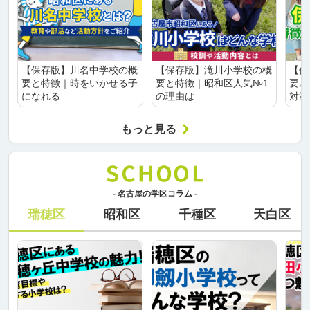
【保存版】川名中学校の概
【保存版】滝川小学校の概
【保
要と特徴｜時をいかせる子
要と特徴｜昭和区人気№1
要と
になれる
の理由は
対策
もっと見る
- 名古屋の学区コラム -
瑞穂区
昭和区
千種区
天白区