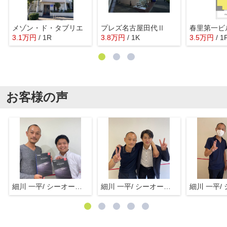
メゾン・ド・タブリエ
プレズ名古屋田代Ⅱ
春里第一ビ
3.1
万
円
/ 1R
3.8
万
円
/ 1K
3.5
万
円
/ 1
お客様の声
細川 一平/ シーオーエム(株)
細川 一平/ シーオーエム(株)