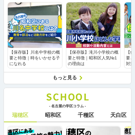
【保存版】川名中学校の概
【保存版】滝川小学校の概
【保
要と特徴｜時をいかせる子
要と特徴｜昭和区人気№1
要と
になれる
の理由は
対策
もっと見る
- 名古屋の学区コラム -
瑞穂区
昭和区
千種区
天白区