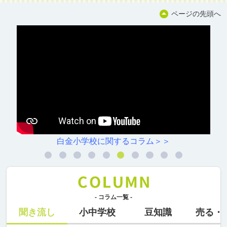
ページの先頭へ
白金小学校に関するコラム＞＞
- コラム一覧 -
聞き流し
小中学校
豆知識
売る・