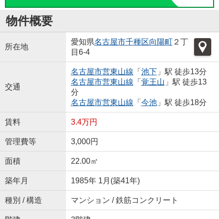
物件概要
愛知県
名古屋市千種区
向陽町
２丁
所在地
目6-4
名古屋市営東山線
「
池下
」駅 徒歩13分
名古屋市営東山線
「
覚王山
」駅 徒歩13
交通
分
名古屋市営東山線
「
今池
」駅 徒歩18分
賃料
3.4万円
管理費等
3,000円
面積
22.00㎡
築年月
1985年 1月(築41年)
種別 / 構造
マンション / 鉄筋コンクリート