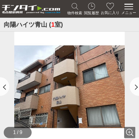
メニュー
お気に入り
物件検索
閲覧履歴
向陽ハイツ青山 (
1
室)
1 / 9