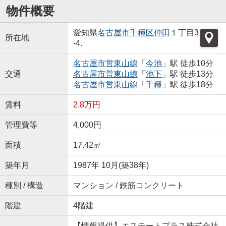
物件概要
愛知県
名古屋市千種区
仲田
１丁目3
所在地
-4.
名古屋市営東山線
「
今池
」駅 徒歩10分
交通
名古屋市営東山線
「
池下
」駅 徒歩13分
名古屋市営東山線
「
千種
」駅 徒歩18分
賃料
2.8万円
管理費等
4,000円
面積
17.42㎡
築年月
1987年 10月(築38年)
種別 / 構造
マンション / 鉄筋コンクリート
階建
4階建
【情報提供】エステートプラス株式会社