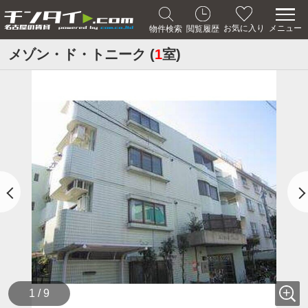
メニュー
お気に入り
物件検索
閲覧履歴
メゾン・ド・トニーク (
1
室)
1 / 9