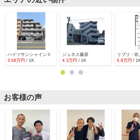
ハイツサンシャインⅡ
ジュネス藤原
リブリ・吹
3.58
万
円
/ 1K
4.3
万
円
/ 1K
5.8
万
円
/ 1
お客様の声