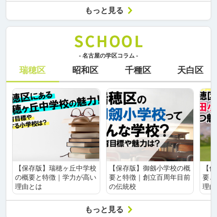
もっと見る
- 名古屋の学区コラム -
瑞穂区
昭和区
千種区
天白区
【保存版】瑞穂ヶ丘中学校
【保存版】御劔小学校の概
【保
の概要と特徴｜学力が高い
要と特徴｜創立百周年目前
要と
理由とは
の伝統校
理由
もっと見る