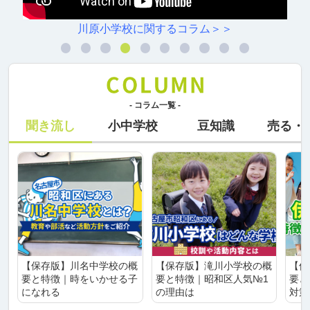
川原小学校に関するコラム＞＞
- コラム一覧 -
聞き流し
小中学校
豆知識
売る・
【保存版】川名中学校の概
【保存版】滝川小学校の概
【保
要と特徴｜時をいかせる子
要と特徴｜昭和区人気№1
要と
になれる
の理由は
対策