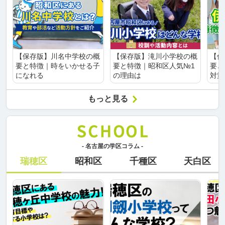
【保存版】川名中学校の概
【保存版】滝川小学校の概
【保
要と特徴｜時をいかせる子
要と特徴｜昭和区人気№1
要と
になれる
の理由は
対策
もっと見る
- 名古屋の学区コラム -
瑞穂区
昭和区
千種区
天白区