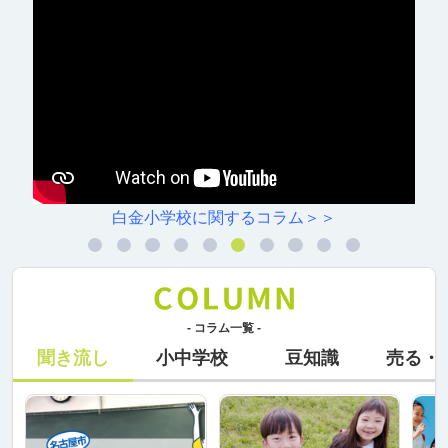
白金小学校に関するコラム＞＞
- コラム一覧 -
聞き流し
小中学校
豆知識
売る・