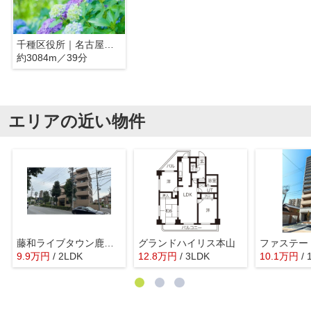
千種区役所｜名古屋市千種区
約3084m／39分
エリアの近い物件
藤和ライブタウン鹿子殿
グランドハイリス本山
9.9
万
円
/ 2LDK
12.8
万
円
/ 3LDK
10.1
万
円
/