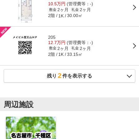
10.5万円
(管理費等：-)
2ヶ月
2ヶ月
敷金
礼金
2階
30.00㎡
1K
205
12.7万円
(管理費等：-)
2ヶ月
2ヶ月
敷金
礼金
2階
33.15㎡
1K
2
残り
件を表示する
周辺施設