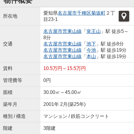
物件概要
愛知県
名古屋市千種区
菊坂町
２丁
所在地
目23-1
名古屋市営東山線
「
覚王山
」駅 徒歩5～
8分
交通
名古屋市営東山線
「
池下
」駅 徒歩8分
名古屋市営東山線
「
今池
」駅 徒歩19分
名古屋市営東山線
「
本山
」駅 徒歩19分
賃料
10.5万円～15.5万円
管理費等
0円
面積
30.00㎡～45.00㎡
築年月
2001年 2月(築25年)
種別 / 構造
マンション / 鉄筋コンクリート
階建
3階建