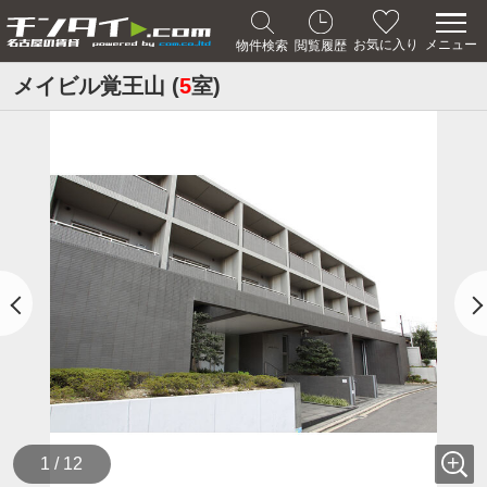
メニュー
お気に入り
物件検索
閲覧履歴
メイビル覚王山 (
5
室)
1 / 12