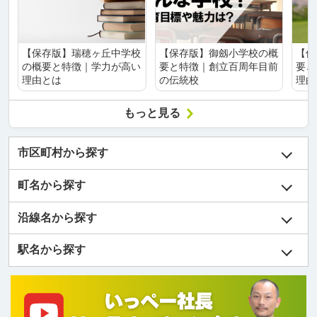
【保存版】瑞穂ヶ丘中学校
【保存版】御劔小学校の概
【保
の概要と特徴｜学力が高い
要と特徴｜創立百周年目前
要と
理由とは
の伝統校
理由
もっと見る
市区町村から探す
町名から探す
沿線名から探す
駅名から探す