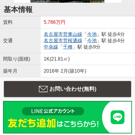
基本情報
賃料
5.786万円
名古屋市営東山線
「
今池
」駅 徒歩4分
交通
名古屋市営桜通線
「
今池
」駅 徒歩4分
中央線
「
千種
」駅 徒歩9分
間取り(面積)
1K(21.81㎡)
築年月
2016年 2月(築10年)
お問い合わせ(無料)