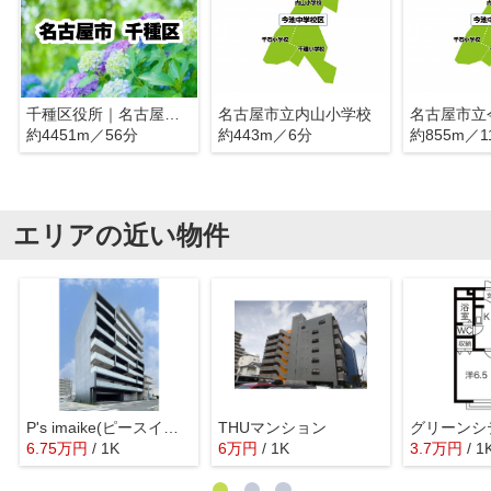
千種区役所｜名古屋市千種区
名古屋市立内山小学校
名古屋市立
約4451m／56分
約443m／6分
約855m／1
エリアの近い物件
P's imaike(ピースイマイケ)
THUマンション
グリーンシ
6.75
万
円
/ 1K
6
万
円
/ 1K
3.7
万
円
/ 1