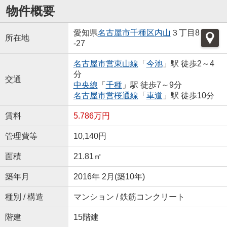
物件概要
愛知県
名古屋市千種区
内山
３丁目8
所在地
-27
名古屋市営東山線
「
今池
」駅 徒歩2～4
分
交通
中央線
「
千種
」駅 徒歩7～9分
名古屋市営桜通線
「
車道
」駅 徒歩10分
賃料
5.786万円
管理費等
10,140円
面積
21.81㎡
築年月
2016年 2月(築10年)
種別 / 構造
マンション / 鉄筋コンクリート
階建
15階建