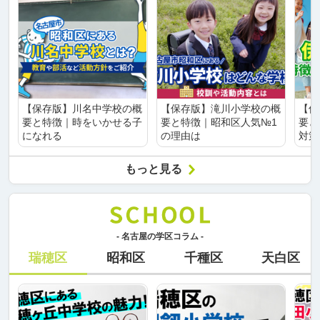
【保存版】川名中学校の概
【保存版】滝川小学校の概
【保
要と特徴｜時をいかせる子
要と特徴｜昭和区人気№1
要と
になれる
の理由は
対策
もっと見る
- 名古屋の学区コラム -
瑞穂区
昭和区
千種区
天白区