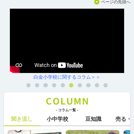
ページの先頭へ
白金小学校に関するコラム＞＞
- コラム一覧 -
聞き流し
小中学校
豆知識
売る・