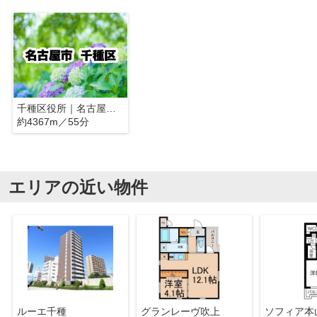
千種区役所｜名古屋市千種区
約4367m／55分
エリアの近い物件
ルーエ千種
グランレーヴ吹上
ソフィア本