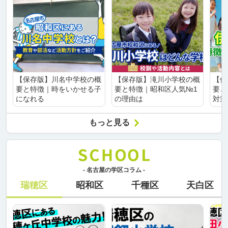
【保存版】川名中学校の概
【保存版】滝川小学校の概
【保
要と特徴｜時をいかせる子
要と特徴｜昭和区人気№1
要と
になれる
の理由は
対策
もっと見る
- 名古屋の学区コラム -
瑞穂区
昭和区
千種区
天白区