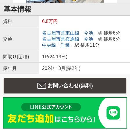
基本情報
賃料
6.8万円
名古屋市営東山線
「
今池
」駅 徒歩6分
交通
名古屋市営桜通線
「
今池
」駅 徒歩6分
中央線
「
千種
」駅 徒歩11分
間取り(面積)
1R(24.13㎡)
築年月
2024年 3月(築2年)
お問い合わせ(無料)