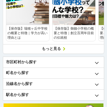
【保存版】瑞穂ヶ丘中学校
【保存版】御劔小学校の概
【保
の概要と特徴｜学力が高い
要と特徴｜創立百周年目前
要と
理由とは
の伝統校
理由
もっと見る
市区町村から探す
町名から探す
沿線名から探す
駅名から探す