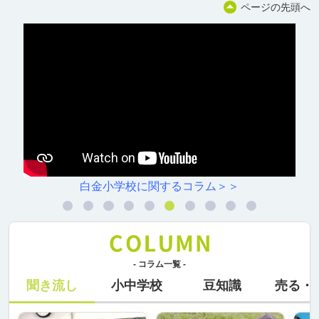
ページの先頭へ
白金小学校に関するコラム＞＞
- コラム一覧 -
聞き流し
小中学校
豆知識
売る・