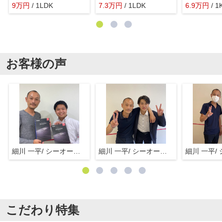
9
万
円
/ 1LDK
7.3
万
円
/ 1LDK
6.9
万
円
/ 1
お客様の声
細川 一平/ シーオーエム(株)
細川 一平/ シーオーエム(株)
こだわり特集