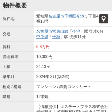
物件概要
愛知県
名古屋市千種区
今池
３丁目4
所在地
番18号
名古屋市営東山線
「
今池
」駅 徒歩6分
交通
中央線
「
千種
」駅 徒歩11分
賃料
6.8万円
管理費等
10,000円
面積
24.13㎡
築年月
2024年 3月(築2年)
種別 / 構造
マンション / 鉄筋コンクリート
階建
12階建
【情報提供】エステートプラス株式会社
愛知県名古屋市昭和区阿由知通４丁目3 i