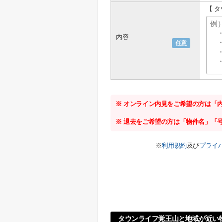
【 
内容
任意
※ オンライン内見をご希望の方は「
※ 退去をご希望の方は「物件名」「
※
利用規約
及び
プライ
タウンライフ覚王山と地域が近い