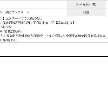
築年月(築年数)
ン / 鉄筋コンクリート
階建
供】エステートプラス株式会社
屋市昭和区阿由知通４丁目3 il sole 1F【駐車場あり】
851-7222
(3) 第23084号
法人 愛知県宅地建物取引業協会 、公益社団法人 全国宅地建物取引業保証協会
15年9月15日