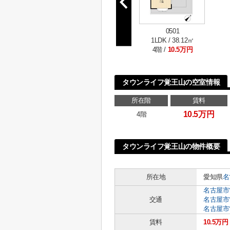
0501
1LDK / 38.12㎡
4階 /
10.5万円
タウンライフ覚王山の空室情報
所在階
賃料
10.5万円
4階
タウンライフ覚王山の物件概要
所在地
愛知県
名
名古屋市
交通
名古屋市
名古屋市
賃料
10.5万円