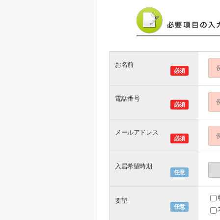
お名前
必須
電話番号
必須
メールアドレス
必須
入居希望時期
任意
要望
任意