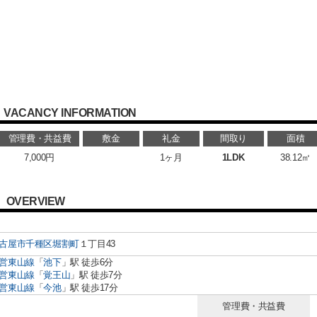
VACANCY INFORMATION
管理費・共益費
敷金
礼金
間取り
面積
7,000円
1ヶ月
1LDK
38.12㎡
OVERVIEW
古屋市千種区
堀割町
１丁目43
営東山線
「
池下
」駅 徒歩6分
営東山線
「
覚王山
」駅 徒歩7分
営東山線
「
今池
」駅 徒歩17分
管理費・共益費