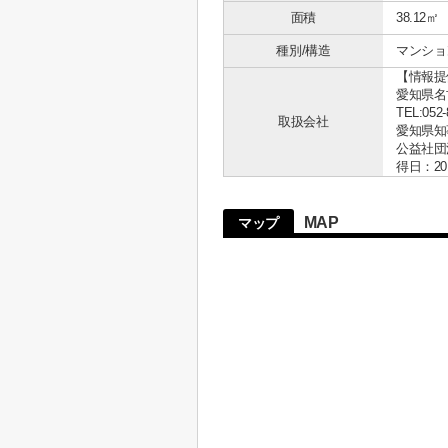
面積
38.12㎡
種別/構造
マンショ
【情報提
愛知県名古
TEL:052-
取扱会社
愛知県知事 
公益社団
得日：20
MAP
マップ