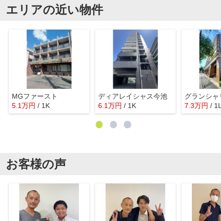
エリアの近い物件
MGファースト
ディアレイシャス今池
グランシャ
5.1
万
円
/ 1K
6.1
万
円
/ 1K
7.3
万
円
/ 1
お客様の声