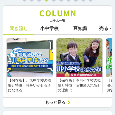
- コラム一覧 -
聞き流し
小中学校
豆知識
売る・
【保存版】川名中学校の概
【保存版】滝川小学校の概
【保
要と特徴｜時をいかせる子
要と特徴｜昭和区人気№1
要と
になれる
の理由は
対策
もっと見る