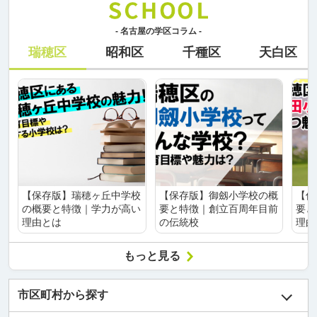
- 名古屋の学区コラム -
瑞穂区
昭和区
千種区
天白区
【保存版】瑞穂ヶ丘中学校
【保存版】御劔小学校の概
【保
の概要と特徴｜学力が高い
要と特徴｜創立百周年目前
要と
理由とは
の伝統校
理由
もっと見る
市区町村から探す