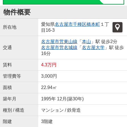
物件概要
愛知県
名古屋市千種区
橋本町
１丁
所在地
目16-3
名古屋市営東山線
「
本山
」駅 徒歩2分
交通
名古屋市営名城線
「
名古屋大学
」駅 徒歩
16分
賃料
4.3万円
管理費等
3,000円
面積
22.94㎡
築年月
1995年 12月(築30年)
種別 / 構造
マンション / 鉄骨造
階建
3階建