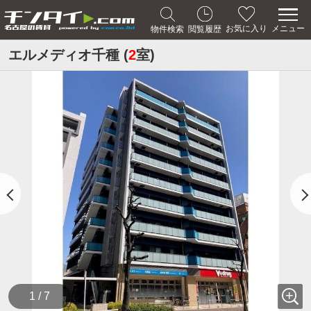
メニュー
お気に入り
物件検索
閲覧履歴
エルメディオ千種 (
2
室)
1 / 7