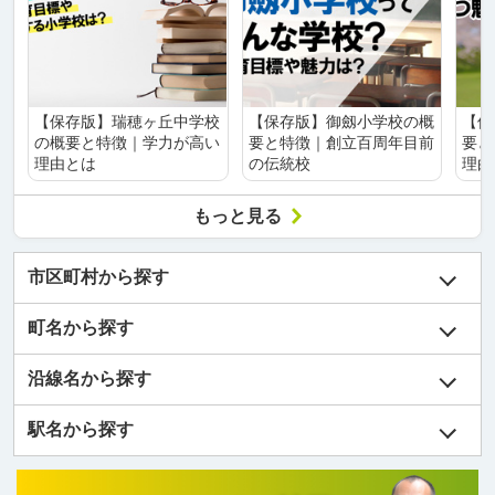
【保存版】瑞穂ヶ丘中学校
【保存版】御劔小学校の概
【保
の概要と特徴｜学力が高い
要と特徴｜創立百周年目前
要と
理由とは
の伝統校
理由
もっと見る
市区町村から探す
町名から探す
沿線名から探す
駅名から探す