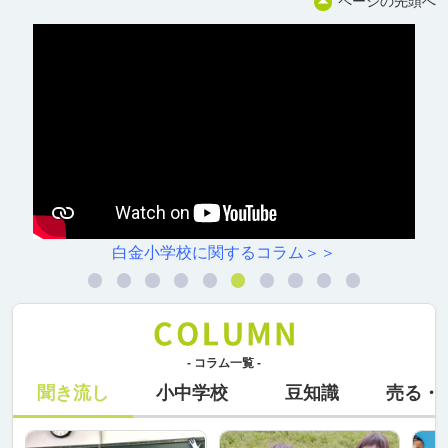
ページの先頭へ
白金小学校に関するコラム＞＞
- コラム一覧 -
聞き流し
小中学校
豆知識
売る・