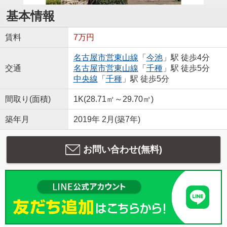
基本情報
賃料
7万円
名古屋市営東山線
「
今池
」駅 徒歩4分
交通
名古屋市営東山線
「
千種
」駅 徒歩5分
中央線
「
千種
」駅 徒歩5分
間取り(面積)
1K(28.71㎡～29.70㎡)
築年月
2019年 2月(築7年)
お問い合わせ(無料)