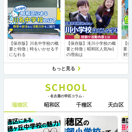
【保存版】川名中学校の概
【保存版】滝川小学校の概
【保
要と特徴｜時をいかせる子
要と特徴｜昭和区人気№1
要と
になれる
の理由は
対策
もっと見る
- 名古屋の学区コラム -
瑞穂区
昭和区
千種区
天白区