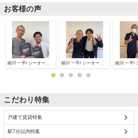
お客様の声
細川 一平/ シーオーエム(株)
細川 一平/ シーオーエム(株)
こだわり特集
戸建て賃貸特集
駅7分以内特集