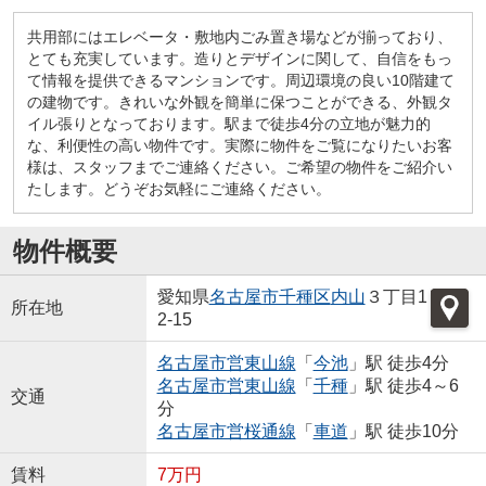
共用部にはエレベータ・敷地内ごみ置き場などが揃っており、
とても充実しています。造りとデザインに関して、自信をもっ
て情報を提供できるマンションです。周辺環境の良い10階建て
の建物です。きれいな外観を簡単に保つことができる、外観タ
イル張りとなっております。駅まで徒歩4分の立地が魅力的
な、利便性の高い物件です。実際に物件をご覧になりたいお客
様は、スタッフまでご連絡ください。ご希望の物件をご紹介い
たします。どうぞお気軽にご連絡ください。
物件概要
愛知県
名古屋市千種区
内山
３丁目1
所在地
2-15
名古屋市営東山線
「
今池
」駅 徒歩4分
名古屋市営東山線
「
千種
」駅 徒歩4～6
交通
分
名古屋市営桜通線
「
車道
」駅 徒歩10分
賃料
7万円