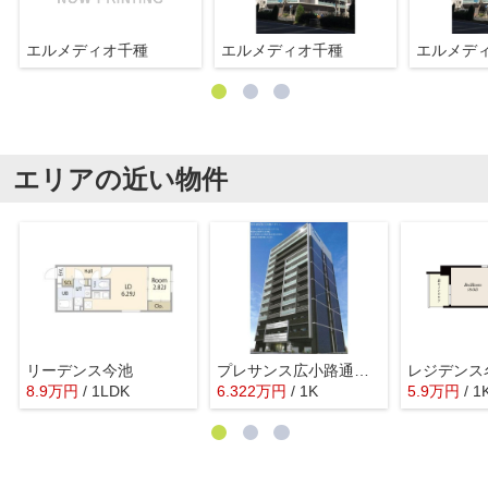
エルメディオ千種
エルメディオ千種
エルメデ
エリアの近い物件
リーデンス今池
プレサンス広小路通今池
レジデンス
8.9
万
円
/ 1LDK
6.322
万
円
/ 1K
5.9
万
円
/ 1