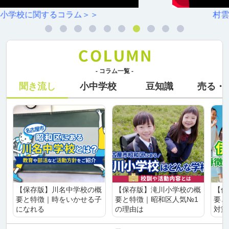
村雲小学校に関するコラム＞＞
- コラム一覧 -
聞き流し
小中学校
豆知識
売る・
【保存版】川名中学校の概
【保存版】滝川小学校の概
【保
要と特徴｜時をいかせる子
要と特徴｜昭和区人気№1
要と
になれる
の理由は
対策