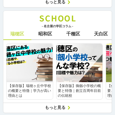
もっと見る
- 名古屋の学区コラム -
瑞穂区
昭和区
千種区
天白区
【保存版】瑞穂ヶ丘中学校
【保存版】御劔小学校の概
【保
の概要と特徴｜学力が高い
要と特徴｜創立百周年目前
要と
理由とは
の伝統校
理由
もっと見る