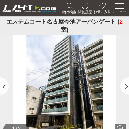
メニュー
お気に入り
物件検索
閲覧履歴
エステムコート名古屋今池アーバンゲート (
2
室)
1 / 2