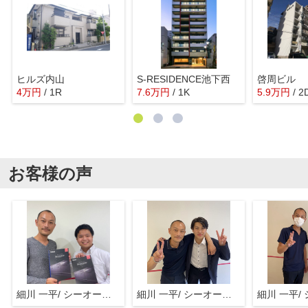
ヒルズ内山
S-RESIDENCE池下西
啓周ビル
4
万
円
/ 1R
7.6
万
円
/ 1K
5.9
万
円
/ 2
お客様の声
細川 一平/ シーオーエム(株)
細川 一平/ シーオーエム(株)