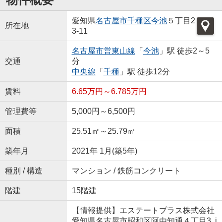
愛知県
名古屋市千種区
今池
５丁目2
所在地
3-11
名古屋市営東山線
「
今池
」駅 徒歩2～5
交通
分
中央線
「
千種
」駅 徒歩12分
賃料
6.65万円～6.785万円
管理費等
5,000円～6,500円
面積
25.51㎡～25.79㎡
築年月
2021年 1月(築5年)
種別 / 構造
マンション / 鉄筋コンクリート
階建
15階建
【情報提供】エステートプラス株式会社
愛知県名古屋市昭和区阿由知通４丁目3 i