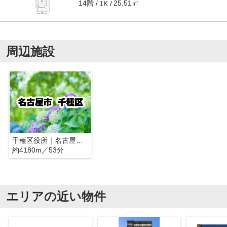
14階
25.51㎡
1K
周辺施設
千種区役所｜名古屋市千種区
約4180m／53分
エリアの近い物件